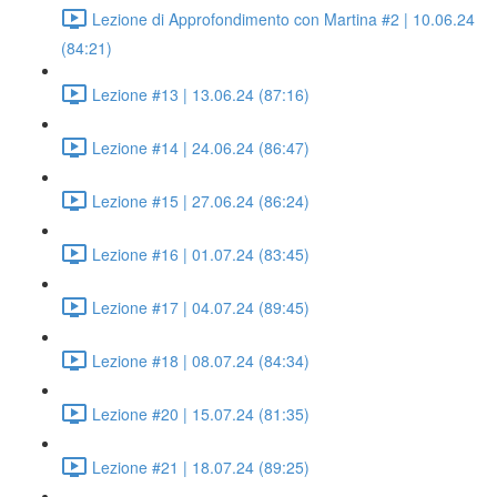
Lezione di Approfondimento con Martina #2 | 10.06.24
(84:21)
Lezione #13 | 13.06.24 (87:16)
Lezione #14 | 24.06.24 (86:47)
Lezione #15 | 27.06.24 (86:24)
Lezione #16 | 01.07.24 (83:45)
Lezione #17 | 04.07.24 (89:45)
Lezione #18 | 08.07.24 (84:34)
Lezione #20 | 15.07.24 (81:35)
Lezione #21 | 18.07.24 (89:25)