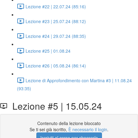
Lezione #22 | 22.07.24 (85:16)
Lezione #23 | 25.07.24 (88:12)
Lezione #24 | 29.07.24 (88:35)
Lezione #25 | 01.08.24
Lezione #26 | 05.08.24 (86:14)
Lezione di Approfondimento con Martina #3 | 11.08.24
(93:35)
Lezione #5 | 15.05.24
Contenuto della lezione bloccato
Se ti sei già iscritto,
È necessario il login
.
Iscriviti al corso per sboccarlo